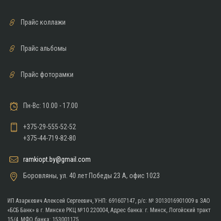
Прайс коллажи
Прайс альбомы
Прайс фоторамки
Пн-Вс: 10.00 - 17.00
+375-29-555-52-52
+375-44-719-82-80
ramkiopt.by@gmail.com
Боровляны, ул. 40 лет Победы 23 A, офис 1023
ИП Азаркевич Алексей Сергеевич, УНП: 691607147, р/с: № 3013016901009 в ЗАО
«БСБ Банк» в г. Минске РКЦ №10 220004, Адрес банка: г. Минск, Логойский тракт
15/4, МФО банка: 153001175